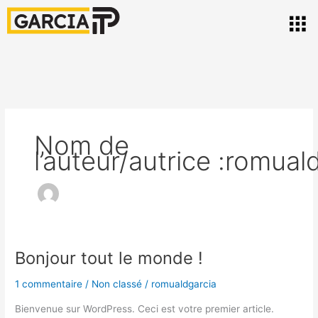
Aller
Men
au
contenu
Nom de
l’auteur/autrice :romual
Bonjour tout le monde !
Bonjour
tout
1 commentaire
/
Non classé
/
romualdgarcia
le
monde !
Bienvenue sur WordPress. Ceci est votre premier article.