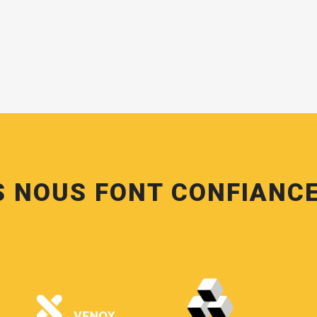
S NOUS FONT CONFIANC